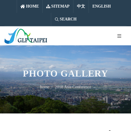
中文
ENGLISH
HOME
SITEMAP
中文
ENGLISH
SEARCH
PHOTO GALLERY
home
2018 Asia Conference