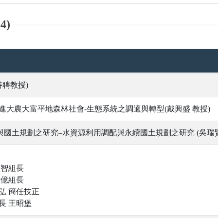
4)
特聘教授)
進大農大富平地森林社會-生態系統之調適與轉型(戴興盛 教授)
國土規劃之研究–水資源利用調配與永續國土規劃之研究 (吳瑞賢
廣智組長
世億組長
弘 簡任技正
長 王昭堡