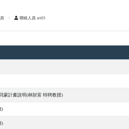
人員
聯絡人員 art03
貝蒙計畫說明(林財富 特聘教授)
)
)