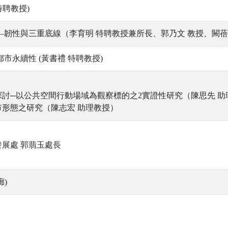
特聘教授)
韌性與三重底線（李育明 特聘教授兼所長、郭乃文 教授、闕蓓
市永續性 (黃書禮 特聘教授)
探討─以公共空間行動場域為觀察標的之2實證性研究（陳思先 助
市形態之研究（陳志宏 助理教授）
發展處 郭翡玉處長
廊)