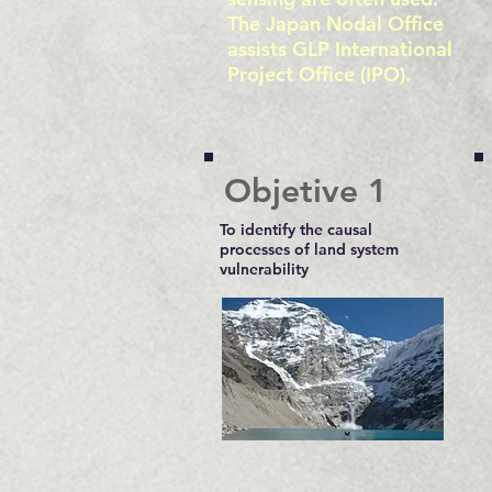
The Japan Nodal Office
assists
GLP International
Project Office
(IPO).
Objetive 1
To identify the causal
processes of land system
vulnerability