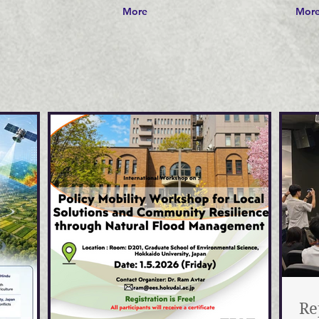
More
Mor
Re