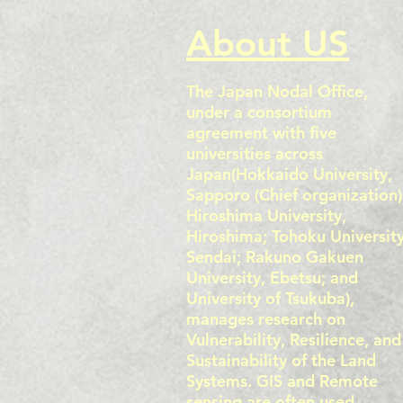
About US
The Japan Nodal Office,
under a consortium
agreement with five
universities across
Japan(Hokkaido University,
Sapporo (Chief organization)
Hiroshima University,
Hiroshima; Tohoku University
Sendai; Rakuno Gakuen
University, Ebetsu; and
University of Tsukuba),
manages research on
Vulnerability, Resilience, and
Sustainability of the Land
Systems. GIS and Remote
sensing are often used.