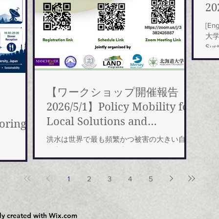
20
[En
大学で
Sust
か
Ram.
【ワークショップ開催報告
2026/5/1】Policy Mobility for
Local Solutions and
oring
Community Resilience
urce
洪水は世界で最も頻繁かつ被害の大きい自然
through Natural Flood
災害の一つです。気候変動等によってそのリ
une
スクは、従来のダムや堤防といった構造物に
Management
よるハードインフラによる管理だけではな
1
2
3
4
5
く、より統合的で地域に適した包括的な解決
策を検討する必要性が高まっています。本ワ
ークショップでは、自然のプロセスを活用す
る自然洪水管理（NFM）、および成功した政
ly created with
Wix.com